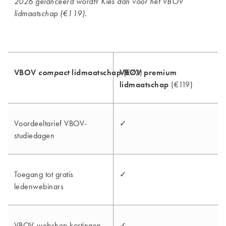
2026 gelanceerd wordt? Kies dan voor het VBOV
lidmaatschap (€119).
VBOV
compact
lidmaatschap
VBOV premium
(€72)
lidmaatschap
(€119)
Voordeeltarief VBOV-
✓
studiedagen
Toegang tot gratis
✓
ledenwebinars
VBOV-webshop kortingen
✓