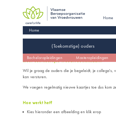
Skip
to
main
Main
Home
navigation
navigati
Kruimelpad
Home
Inhoud
(Toekomstige) ouders
De vroedvrouw
Vroedvrouw worden
Bacheloropleidingen
Kinderwens
Masteropleidingen
Wetgeving en co
Stuur een heerlijke vroedvrouwenkaart!
Wil je graag de ouders die je begeleidt, je collega's,
kan versturen.
We voegen regelmatig nieuwe kaartjes toe dus kom ze
Hoe werkt het?
Kies hieronder een afbeelding en klik erop