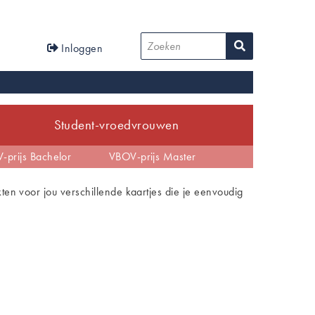
User
Zoeken
Inloggen
account
menu
Student-vroedvrouwen
tijd
-prijs Bachelor
EBP
Anders dan verwacht
VBOV-prijs Master
kten voor jou verschillende kaartjes die je eenvoudig