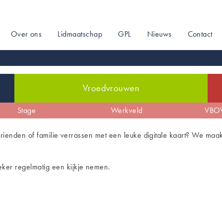
Over ons
Lidmaatschap
GPL
Nieuws
Contact
on
Vroedvrouwen
de
Zwangerschap
Stage
De sociale kaart
Arbeid & bevalling
Werkveld
Profilering
Kraam
VBOV
 vrienden of familie verrassen met een leuke digitale kaart? We maa
ker regelmatig een kijkje nemen.