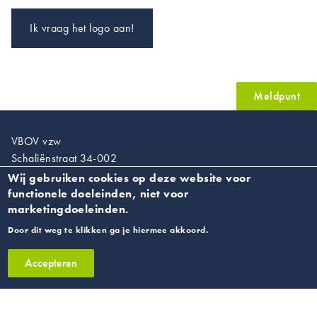
Ik vraag het logo aan!
Meldpunt
VBOV vzw
Schaliënstraat 34-002
2000 Antwerpen
Wij gebruiken cookies op deze website voor
functionele doeleinden, niet voor
BTW BE 0454 120 544
marketingdoeleinden.
RPR Antwerpen
Door dit weg te klikken ga je hiermee akkoord.
T. 03/218.89.67
Accepteren
info@vroedvrouwen.be