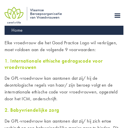
Skip
to
main
navigation
Kruimelpad
Home
Elke vroedvrouw die het Good Practice Logo wil verkrijgen,
moet voldoen aan de volgende 9 voorwaarden:
1. Internationale ethische gedragscode voor
vroedvrouwen
De
GPL-
vroedvrouw kan aantonen dat zij/ hij de
deontologische regels van haar/ zijn beroep volgt en de
internationale ethische code voor vroedvrouwen, opgesteld
door het ICM, onderschrijft.
2. Babyvriendelijke zorg
De
GPL-
vroedvrouw kan aantonen dat zij/ hij zich ertoe
verbindt op een babyvriendelijke manier zorg te bieden. Dit