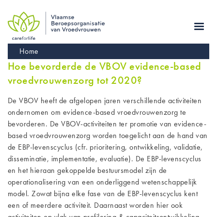
Skip
to
main
navigation
Kruimelpad
Home
Hoe bevorderde de VBOV evidence-based
vroedvrouwenzorg tot 2020?
De VBOV heeft de afgelopen jaren verschillende activiteiten
ondernomen om evidence-based vroedvrouwenzorg te
bevorderen.
De VBOV-activiteiten ter promotie van evidence-
based vroedvrouwenzorg worden toegelicht aan de hand van
de EBP-levenscyclus
(cfr. prioritering, ontwikkeling, validatie,
disseminatie, implementatie, evaluatie).
De EBP-levenscyclus
en het hieraan gekoppelde bestuursmodel zijn de
operationalisering van een onderliggend wetenschappelijk
model.
Zowat bijna elke fase van de EBP-levenscyclus kent
een of meerdere activiteit. Daarnaast worden hier ook
activiteiten op vlak van profilering & capaciteitsontwikkeling