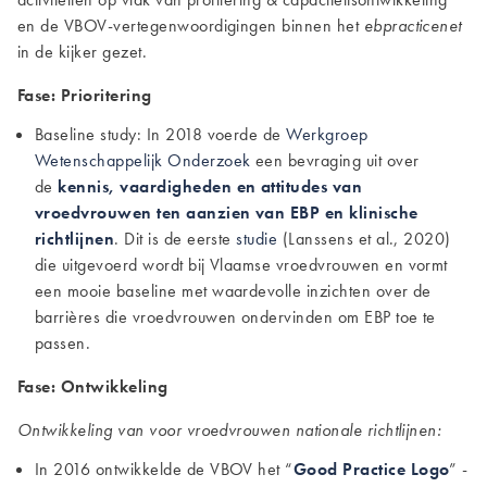
en de VBOV-vertegenwoordigingen binnen het
ebpracticenet
in de kijker gezet.
Fase: Prioritering
Baseline study
: In 2018 voerde de
Werkgroep
Wetenschappelijk Onderzoek
een bevraging uit over
de
kennis, v
aardigheden en attitudes van
vroedvrouwen ten aanzien van EBP en klinische
richtlijnen
. Dit is de eerste
studie
(Lanssens et al., 2020)
die uitgevoerd wordt bij Vlaamse vroedvrouwen en vormt
een mooie baseline met waardevolle inzichten over de
barrières die vroedvrouwen ondervinden om EBP toe te
passen.
Fase: Ontwikkeling
Ontwikkeling van voor vroedvrouwen nationale richtlijnen:
In 2016 ontwikkelde de VBOV het “
Good Practice Logo
” -