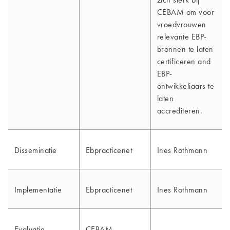
CEBAM om voor
vroedvrouwen
relevante EBP-
bronnen te laten
certificeren and
EBP-
ontwikkeliaars te
laten
accrediteren.
Disseminatie
Ebpracticenet
Ines Rothmann
Implementatie
Ebpracticenet
Ines Rothmann
Evaluatie
CEBAM
-