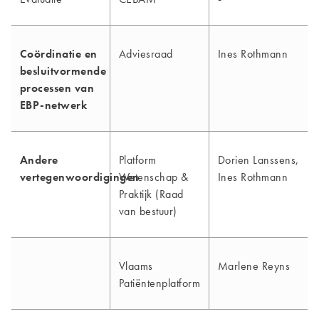
Coördinatie en
Adviesraad
Ines Rothmann
besluitvormende
processen van
EBP-netwerk
Andere
Platform
Dorien Lanssens,
vertegenwoordigingen
Wetenschap &
Ines Rothmann
Praktijk (Raad
van bestuur)
Vlaams
Marlene Reyns
Patiëntenplatform