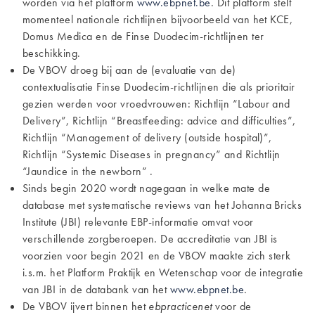
worden via het platform
www.ebpnet.be
.
Dit platform stelt
momenteel nationale richtlijnen bijvoorbeeld van het
KCE,
Domus Medica
en de Finse Duodecim-richtlijnen ter
beschikking.
De VBOV droeg bij aan de (evaluatie van de)
contextualisatie Finse Duodecim-richtlijnen die als prioritair
gezien werden voor vroedvrouwen: Richtlijn “Labour and
Delivery”, Richtlijn “Breastfeeding: advice and difficulties”,
Richtlijn “Management of delivery (outside hospital)”,
Richtlijn “Systemic Diseases in pregnancy” and Richtlijn
“Jaundice in the newborn” .
Sinds begin 2020 wordt nagegaan in welke mate de
database met systematische reviews van het Johanna Bricks
Institute (JBI) relevante EBP-informatie omvat voor
verschillende zorgberoepen. De accreditatie van JBI is
voorzien voor begin 2021 en de VBOV maakte zich sterk
i.s.m. het Platform Praktijk en Wetenschap voor de integratie
van JBI in de databank van het
www.ebpnet.be
.
De VBOV ijvert binnen het
ebpracticenet
voor de