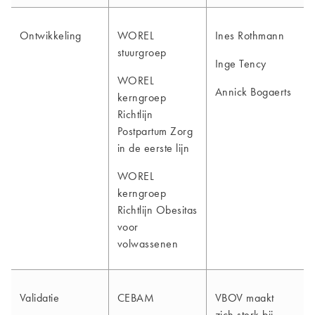
Ontwikkeling
WOREL
Ines Rothmann
stuurgroep
Inge Tency
WOREL
Annick Bogaerts
kerngroep
Richtlijn
Postpartum Zorg
in de eerste lijn
WOREL
kerngroep
Richtlijn Obesitas
voor
volwassenen
Validatie
CEBAM
VBOV maakt
zich sterk bij